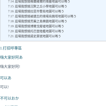
這場我想燒格蘭維爾的墳墓地圖可以嗎う
這場我想燒沉默之丘小學地圖可以嗎う
這場我想燒拉昆市警局地圖可以嗎う
這場我想燒被遺忘的墳場烏鴉塔地圖可以嗎う
這場我想燒荒蕪之島樂園地圖可以嗎う
這場我想燒博爾戈廢墟地圖可以嗎う
這場我想燒托巴登陸艦地圖可以嗎う
這場我想燒諾史莫號地圖可以嗎う
1.打招呼專區
嗨大家好阿あ
嗨大家好阿!
可以あ
可以!
不可以おか