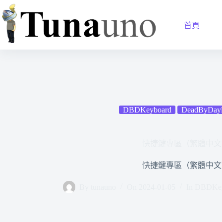
跳
至
首頁
主
要
內
容
DBDKeyboard
DeadByDayl
快捷鍵專區（繁體中文
快捷鍵專區（繁體中文
By
tunauno
On
2024-01-05
In
DBDKey