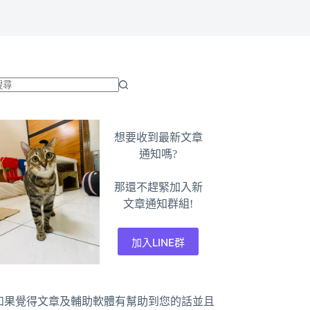
找
不
到
想要收到最新文章
符
通知嗎?
合
條
那還不趕緊加入新
件
文章通知群組!
的
結
加入LINE群
果
如果覺得文章及輔助軟體有幫助到您的話並且