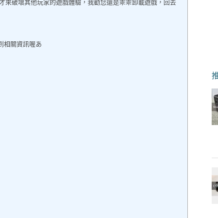
才來破壞其他玩家的遊戲體驗，我勸您還是乖乖卸載遊戲，回去
以看到相關資訊喔あ