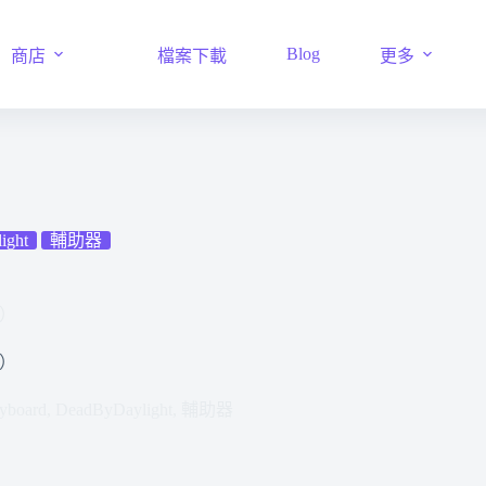
Blog
商店
檔案下載
更多
ight
輔助器
）
）
board
,
DeadByDaylight
,
輔助器