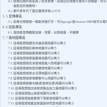
如果您開外掛是為了自求其樂，因為您在現實社會得不到關愛，所以
面對您的現實吧。
都什麼年代了還在羅馬拼音oいOう
5.宣傳專區
如果也想跟我一樣能快速打字，可以google查tunauno-DBD就可
6.技能專區
我技能是帶翻窗加速、地雷、似曾相識、手榴彈
7.燒地圖專區
這場我想燒邁克米倫莊園地圖可以嗎う
這場我想燒紅樹林地圖可以嗎う
這場我想燒廢舊車庫地圖可以嗎う
這場我想燒寒風農場地圖可以嗎う
這場我想燒克洛普瑞恩瘋人院地圖可以嗎う
這場我想燒哈登菲爾德地圖可以嗎う
這場我想燒黑水沼澤地圖可以嗎う
這場我想燒萊理療養中心地圖可以嗎う
這場我想燒春木鎮(斯普林伍德)地圖可以嗎う
這場我想燒吉迪恩肉製品加工廠地圖可以嗎う
這場我想燒山崗家地圖可以嗎う
這場我想燒奧蒙德下雪那張地圖可以嗎う
這場我想燒霍金斯國家研究室地圖可以嗎う