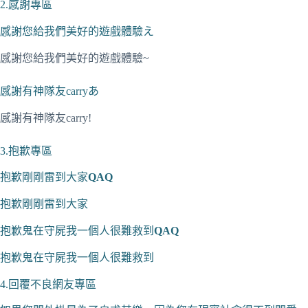
2.感謝專區
感謝您給我們美好的遊戲體驗え
感謝您給我們美好的遊戲體驗~
感謝有神隊友carryあ
感謝有神隊友carry!
3.抱歉專區
抱歉剛剛雷到大家
QAQ
抱歉剛剛雷到大家
抱歉鬼在守屍我一個人很難救到
QAQ
抱歉鬼在守屍我一個人很難救到
4.回覆不良網友專區