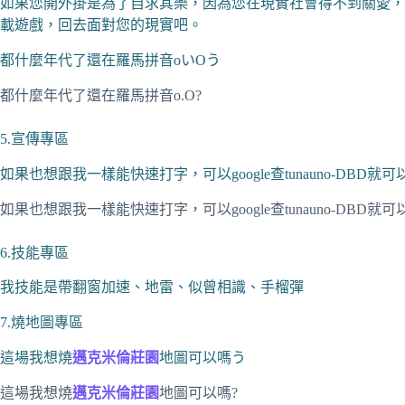
如果您開外掛是為了自求其樂，因為您在現實社會得不到關愛，
載遊戲，回去面對您的現實吧。
都什麼年代了還在羅馬拼音oいOう
都什麼年代了還在羅馬拼音o.O?
5.宣傳專區
如果也想跟我一樣能快速打字，可以google查tunauno-DBD
如果也想跟我一樣能快速打字，可以google查tunauno-DBD就
6.技能專區
我技能是帶翻窗加速、地雷、似曾相識、手榴彈
7.燒地圖專區
這場我想燒
邁克米倫莊園
地圖可以嗎う
這場我想燒
邁克米倫莊園
地圖可以嗎?