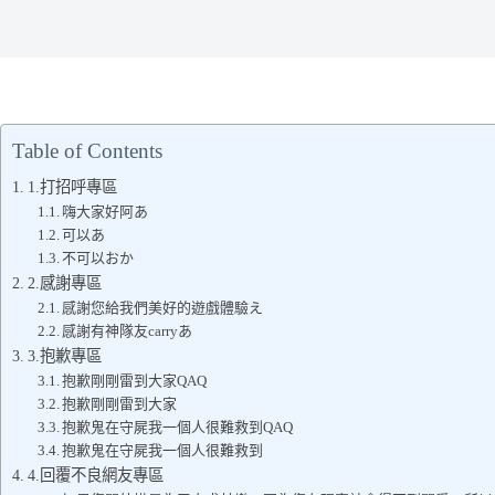
Table of Contents
1.打招呼專區
嗨大家好阿あ
可以あ
不可以おか
2.感謝專區
感謝您給我們美好的遊戲體驗え
感謝有神隊友carryあ
3.抱歉專區
抱歉剛剛雷到大家QAQ
抱歉剛剛雷到大家
抱歉鬼在守屍我一個人很難救到QAQ
抱歉鬼在守屍我一個人很難救到
4.回覆不良網友專區