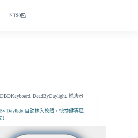
NT$
0
購
物
車
DBDKeyboard
,
DeadByDaylight
,
輔助器
d By Daylight 自動輸入軟體，快捷鍵專區
文）