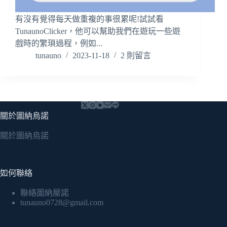
有沒有覺得每天做重複的事很累呢!試試看
TunaunoClicker，他可以幫助我們在遊玩一些遊
戲時的繁瑣過程，例如...
tunauno
2023-11-18
2 則留言
關於圖納烏諾
關於圖納烏諾
如何聯絡
聯絡圖納屋諾
tunauno0728@gmail.com