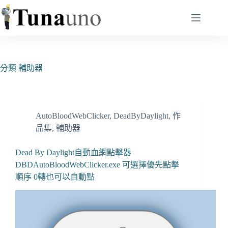
跳
至
主
要
內
容
分類
輔助器
AutoBloodWebClicker
,
DeadByDaylight
,
作
品集
,
輔助器
Dead By Daylight自動血網點擊器
DBDAutoBloodWebClicker.exe 可選擇優先點擊
順序 0轉也可以自動點