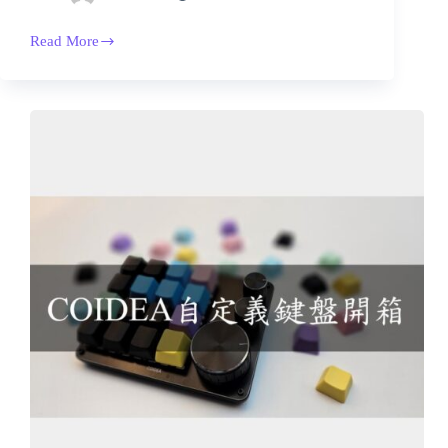
Read More
STM32CubeIDE
HAL
庫
常
用
涵
式