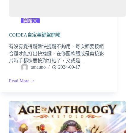
開箱文
COIDEA自定義鍵盤開箱
有沒有覺得鍵盤快捷鍵不夠用，每次都要按組
合鍵才能打出快捷鍵，在修圖軟體或是剪接影
片時手都快要按到打結了，又或是...
tunauno
2024-09-17
Read More
COIDEA
自
定
義
鍵
盤
開
箱