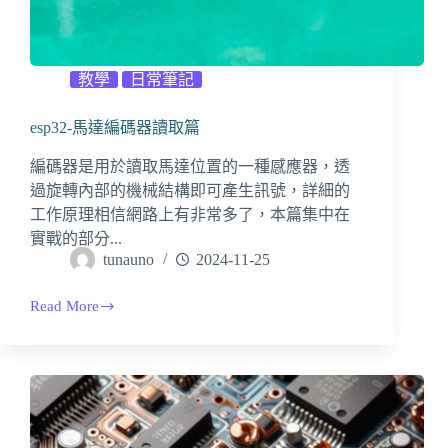
教學
日常筆記
esp32-馬達編碼器讀取篇
編碼器是用於讀取馬達位置的一種感應器，透
過旋轉內部的機械結構即可產生訊號，詳細的
工作原理相信網路上有非常多了，本篇集中在
實戰的部分...
tunauno
2024-11-25
Read More
esp32-
馬
達
編
碼
器
讀