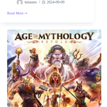
tunauno
2024-09-09
Read More
神
話
世
紀-
重
述，
超
方
便
的
自
動
輸
入
密
技
軟
體，
還