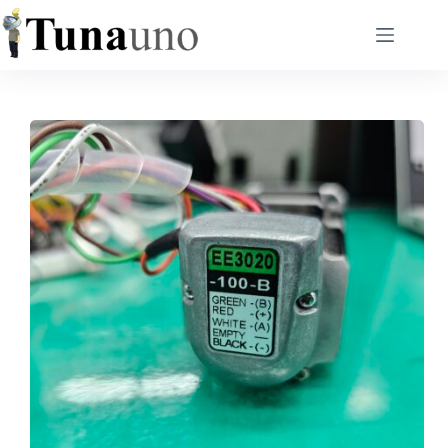
跳
至
主
要
內
容