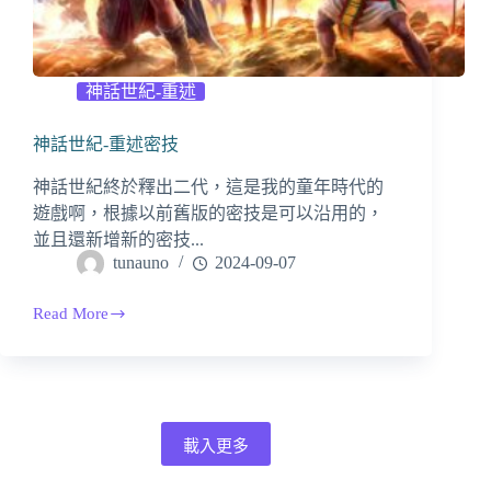
可
設
定
輸
神話世紀-重述
入
次
神話世紀-重述密技
數
神話世紀終於釋出二代，這是我的童年時代的
遊戲啊，根據以前舊版的密技是可以沿用的，
並且還新增新的密技...
tunauno
2024-09-07
Read More
神
話
世
紀-
重
述
載入更多
密
技